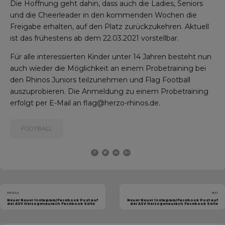
Die Hoffnung geht dahin, dass auch die Ladies, Seniors
und die Cheerleader in den kommenden Wochen die
Freigabe erhalten, auf den Platz zurückzukehren. Aktuell
ist das frühestens ab dem 22.03.2021 vorstellbar.
Für alle interessierten Kinder unter 14 Jahren besteht nun
auch wieder die Möglichkeit an einem Probetraining bei
den Rhinos Juniors teilzunehmen und Flag Football
auszuprobieren. Die Anmeldung zu einem Probetraining
erfolgt per E-Mail an
flag@herzo-rhinos.de
.
FOOTBALL
PREVIOUS
NEXT
Neuer Neuer Instagram/Facebook Post auf
Neuer Neuer Instagram/Facebook Post auf
der ASV Herzogenaurach Facebook Seite
der ASV Herzogenaurach Facebook Seite