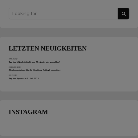
LETZTEN NEUIGKEITEN
APRIL 2, 2024
Tag des Mädelsfußballs am 27. April- jetzt anmelden!
FEBRUAR 12, 2024
Abteilungsbeitrag für die Abteilung Fußball eingeführt
JUNI 21, 2023
Tag des Sports am 1. Juli 2023
INSTAGRAM