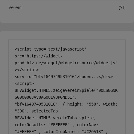
Verein
(71)
<script type='text/javascript' 
src="https://widget-
prod.bfv.de/widget/widgetresource/widgetjs"
></script>

<div id="bfv1649749531016">Laden...</div>

<script>

BFVWidget.HTML5.zeigeVereinSpiele("00ES8GNK
SG00000JVV0AG08LVUPGND5I", 
"bfv1649749531016", { height: "550", width: 
"300", selectedTab: 
BFVWidget.HTML5.vereinTabs.spiele, 
colorResults: "#FFFFFF" , colorNav: 
"#FFFFFF" , colorClubName : "#C20A13" , 