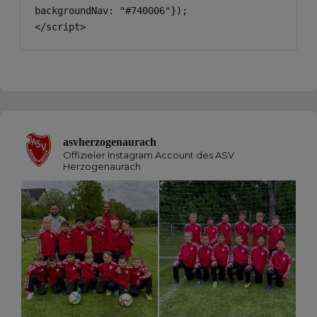
backgroundNav: "#740006"});

</script>
asvherzogenaurach
Offizieler Instagram Account des ASV
Herzogenaurach