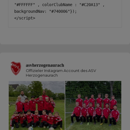
"#FFFFFF" , colorClubName : "#C20A13" , 
backgroundNav: "#740006"});

</script>
asvherzogenaurach
Offizieler Instagram Account des ASV
Herzogenaurach