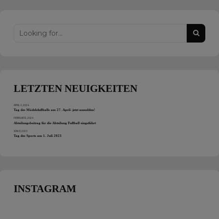
LETZTEN NEUIGKEITEN
APRIL 2, 2024
Tag des Mädelsfußballs am 27. April- jetzt anmelden!
FEBRUAR 12, 2024
Abteilungsbeitrag für die Abteilung Fußball eingeführt
JUNI 21, 2023
Tag des Sports am 1. Juli 2023
INSTAGRAM