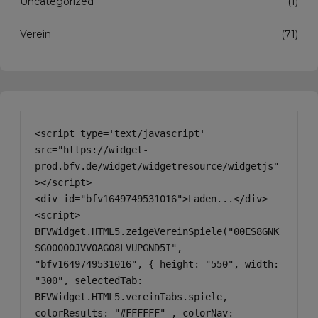
Uncategorized
(1)
Verein
(71)
<script type='text/javascript' 
src="https://widget-
prod.bfv.de/widget/widgetresource/widgetjs"
></script>

<div id="bfv1649749531016">Laden...</div>

<script>

BFVWidget.HTML5.zeigeVereinSpiele("00ES8GNK
SG00000JVV0AG08LVUPGND5I", 
"bfv1649749531016", { height: "550", width: 
"300", selectedTab: 
BFVWidget.HTML5.vereinTabs.spiele, 
colorResults: "#FFFFFF" , colorNav: 