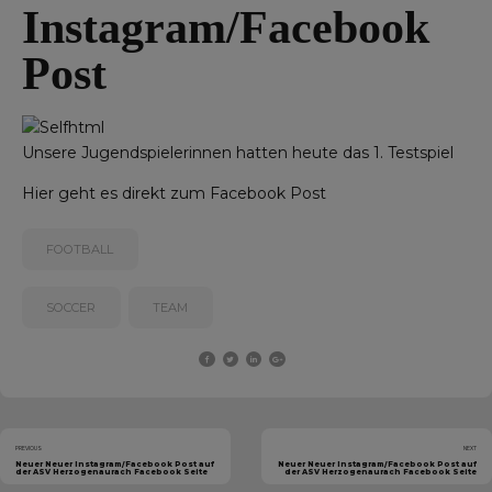
Instagram/Facebook
Post
Unsere Jugendspielerinnen hatten heute das 1. Testspiel
Hier geht es direkt zum
Facebook Post
FOOTBALL
SOCCER
TEAM
PREVIOUS
NEXT
Neuer Neuer Instagram/Facebook Post auf
Neuer Neuer Instagram/Facebook Post auf
der ASV Herzogenaurach Facebook Seite
der ASV Herzogenaurach Facebook Seite