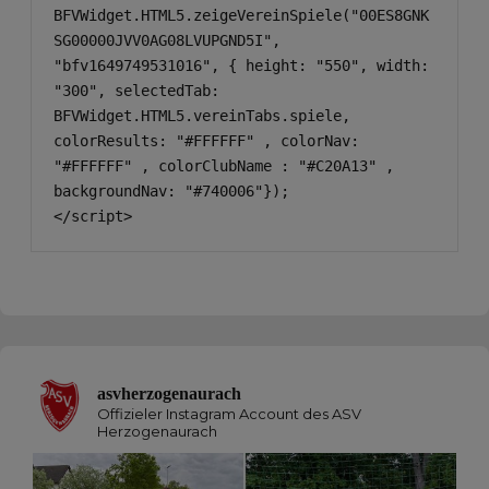
BFVWidget.HTML5.zeigeVereinSpiele("00ES8GNK
SG00000JVV0AG08LVUPGND5I", 
"bfv1649749531016", { height: "550", width: 
"300", selectedTab: 
BFVWidget.HTML5.vereinTabs.spiele, 
colorResults: "#FFFFFF" , colorNav: 
"#FFFFFF" , colorClubName : "#C20A13" , 
backgroundNav: "#740006"});

</script>
asvherzogenaurach
Offizieler Instagram Account des ASV
Herzogenaurach