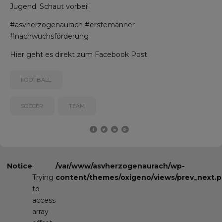
Jugend. Schaut vorbei!
#asvherzogenaurach #erstemänner
#nachwuchsförderung
Hier geht es direkt zum
Facebook Post
FOOTBALL
SOCCER
TEAM
Notice
:
/var/www/asvherzogenaurach/wp-
Trying
content/themes/oxigeno/views/prev_next.
to
access
array
PREVIOUS