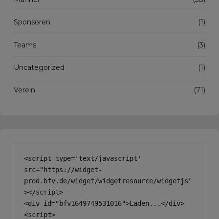
Sponsoren
(1)
Teams
(3)
Uncategorized
(1)
Verein
(71)
<script type='text/javascript' 
src="https://widget-
prod.bfv.de/widget/widgetresource/widgetjs"
></script>

<div id="bfv1649749531016">Laden...</div>

<script>
