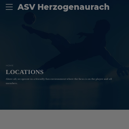
ASV Herzogenaurach
HOME
LOCATIONS
Above all, we operate in a friendly fun environment where the focus is on the player and all
members.