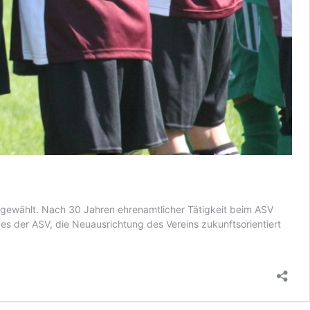
gewählt. Nach 30 Jahren ehrenamtlicher Tätigkeit beim ASV
es der ASV, die Neuausrichtung des Vereins zukunftsorientiert