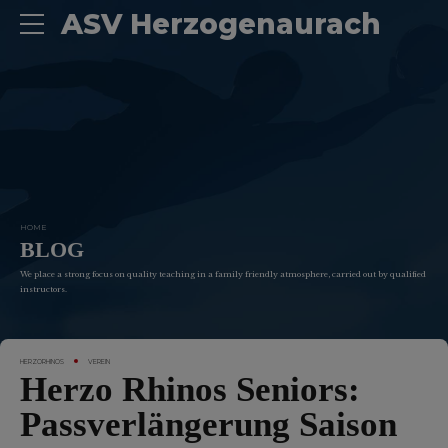
ASV Herzogenaurach
HOME
BLOG
We place a strong focus on quality teaching in a family friendly atmosphere, carried out by qualified
instructors.
HERZORHINOS
VEREIN
Herzo Rhinos Seniors:
Passverlängerung Saison