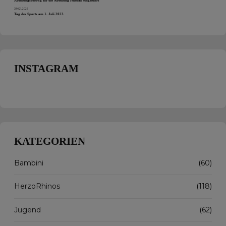
Abteilungsbeitrag für die Abteilung Fußball eingeführt
JUNI 21, 2023
Tag des Sports am 1. Juli 2023
INSTAGRAM
KATEGORIEN
Bambini
(60)
HerzoRhinos
(118)
Jugend
(62)