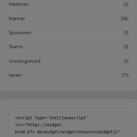
Mädchen
(2)
Männer
(58)
Sponsoren
(1)
Teams
(3)
Uncategorized
(1)
Verein
(71)
<script type='text/javascript' 
src="https://widget-
prod.bfv.de/widget/widgetresource/widgetjs"