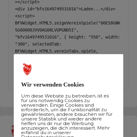
></script>

<div id="bfv1649749531016">Laden...</div>

<script>

BFVWidget.HTML5.zeigeVereinSpiele("00ES8GNK
SG00000JVV0AG08LVUPGND5I", 
"bfv1649749531016", { height: "550", width: 
"300", selectedTab: 
BFVWidget.HTML5.vereinTabs.spiele, 
colorResults: "#FFFFFF" , colorNav: 
"#FFFFFF" , colorClubName : "#C20A13" , 
backgroundNav: "#740006"});

</script>
Wir verwenden Cookies
Um diese Website zu betreiben, ist es
für uns notwendig Cookies zu
verwenden. Einige Cookies sind
erforderlich, um die Funktionalität zu
gewährleisten, andere brauchen wir für
unsere Statistik und wieder andere
helfen uns dir nur die Werbung
anzuzeigen, die dich interessiert. Mehr
asvherzogenaurach
erfährst du in unserer
Offizieler Instagram Account des ASV